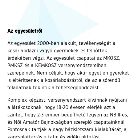
Az egyesületről
Az egyesület 2000-ben alakult, tevékenységét a
kosárlabdázni vágyó gyermekek és felnőttek
érdekében végzi. Az egyesület csapatai az MKOSZ,
PMKSZ és a KEMKOSZ versenyrendszereiben
szerepelnek. Nem céljuk, hogy akár egyetlen gyereket
is eltérítsenek a kosárlabdázástól, de az elsőrendű
feladatnak tekintik a tehetséggondozást.
Komplex képzést, versenyrendszert kívánnak nyújtani
a játékosoknak, hogy 18-20 évesen elérjék azt a
szintet, hogy 2-3 ember beépíthető legyen az NB II-es,
és Női Amatőr Bajnokságban szereplő csapatainknál.
Fontosnak tartják a nagy bázislétszám kialakítását, a
kapcsolattartás a tatai és vidéki oktatási