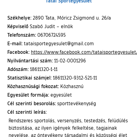
Tatai Sportegyesület
Székhelye:
2890 Tata, Móricz Zsigmond u. 26/a
Képviselő
Szabó Judit – elnök
Telefonszám:
06706724595
E-mail:
tataisportegyesulet@gmail.com
Facebook:
https://www.facebook.com/tataisportegyesulet
Nyilvántartási szám:
11-02-0001296
Adószám:
18611320-1-11
Statisztikai számjel:
18611320-9312-521-11
Közhasznúsági fokozat:
Közhasznú
Egyesület formája:
egyesület
Cél szerinti besorolás:
sporttevékenység
Cél szerinti leírás:
Rendszeres sportolás, versenyzés, testedzés, felüdülés
biztositása, az ilyen igények felkeltése, tagjainak
nevelése, az öntevékeny társadalmi és közösségi élet