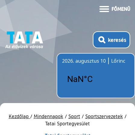
FŐMENÜ
keresés
2026. augusztus 10
Lőrinc
Időjárás
Kezdőlap
/
Mindennapok
/
Sport
/
Sportszervezetek
/
Tatai Sportegyesület