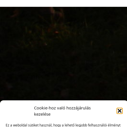
Cookie-hoz való hozzájárulás
kezelése
Ez a weboldal sütiket használ, hogy a lehető legjobb felhasználói élményt