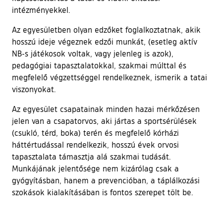
intézményekkel.
Az egyesületben olyan edzőket foglalkoztatnak, akik
hosszú ideje végeznek edzői munkát, (esetleg aktív
NB-s játékosok voltak, vagy jelenleg is azok),
pedagógiai tapasztalatokkal, szakmai múlttal és
megfelelő végzettséggel rendelkeznek, ismerik a tatai
viszonyokat.
Az egyesület csapatainak minden hazai mérkőzésen
jelen van a csapatorvos, aki jártas a sportsérülések
(csukló, térd, boka) terén és megfelelő kórházi
háttértudással rendelkezik, hosszú évek orvosi
tapasztalata támasztja alá szakmai tudását.
Munkájának jelentősége nem kizárólag csak a
gyógyításban, hanem a prevencióban, a táplálkozási
szokások kialakításában is fontos szerepet tölt be.