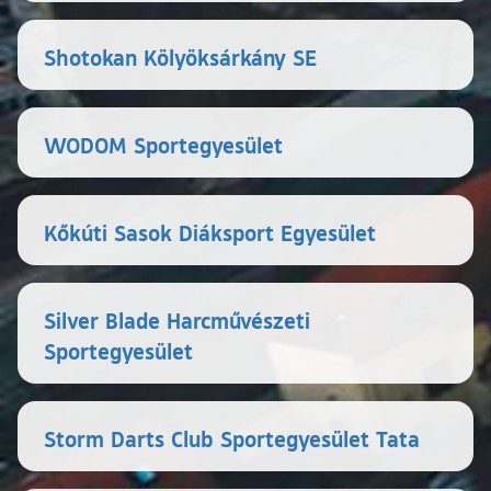
Shotokan Kölyöksárkány SE
WODOM Sportegyesület
Kőkúti Sasok Diáksport Egyesület
Silver Blade Harcművészeti
Sportegyesület
Storm Darts Club Sportegyesület Tata