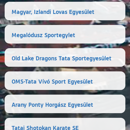
Magyar, Izlandi Lovas Egyesület
Megalódusz Sportegylet
Old Lake Dragons Tata Sportegyesület
OMS-Tata Vívó Sport Egyesület
Arany Ponty Horgász Egyesület
Tatai Shotokan Karate SE