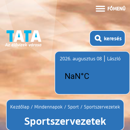
FŐMENÜ
keresés
2026. augusztus 08
László
Időjárás
Kezdőlap
/
Mindennapok
/
Sport
/
Sportszervezetek
Sportszervezetek