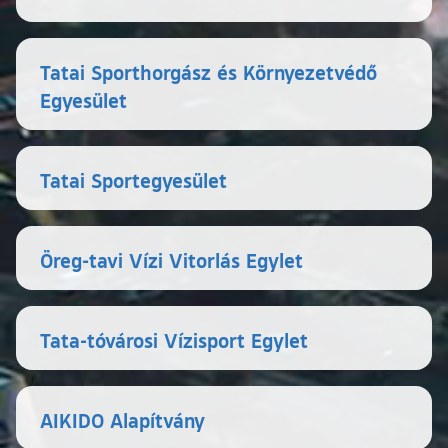
Tatai Sporthorgász és Környezetvédő
Egyesület
Tatai Sportegyesület
Öreg-tavi Vízi Vitorlás Egylet
Tata-tóvárosi Vízisport Egylet
AIKIDO Alapítvány