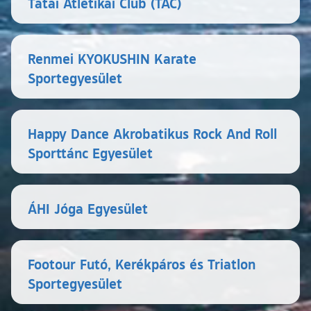
Tatai Atlétikai Club (TAC)
Renmei KYOKUSHIN Karate
Sportegyesület
Happy Dance Akrobatikus Rock And Roll
Sporttánc Egyesület
ÁHI Jóga Egyesület
Footour Futó, Kerékpáros és Triatlon
Sportegyesület