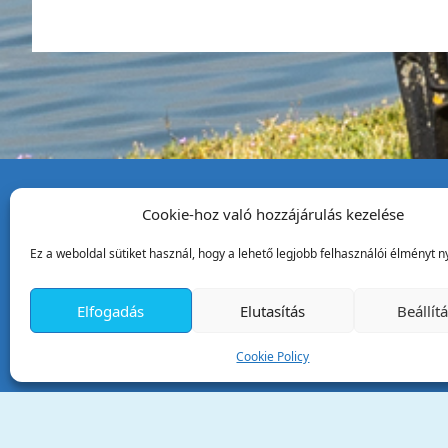
Cookie-hoz való hozzájárulás kezelése
Tata Város Önkormány
Ez a weboldal sütiket használ, hogy a lehető legjobb felhasználói élményt ny
2890 Tata, Kossuth tér 1.
Telefon:
+36 34 / 588 600
Elfogadás
Elutasítás
Beállít
Fax:
+36 34 / 587 078
Email:
ph@tata.hu
Cookie Policy