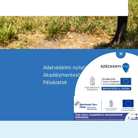
✕
Adatvédelmi nyilatkozat
Akadálymentesítési nyilatkozat
Pályázatok
fenntartva © 2006 – 2026 Tata Város