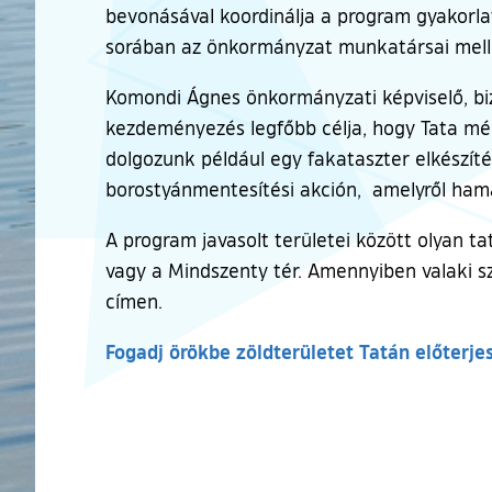
bevonásával koordinálja a program gyakorlati
sorában az önkormányzat munkatársai mel
Komondi Ágnes önkormányzati képviselő, biz
kezdeményezés legfőbb célja, hogy Tata még 
dolgozunk például egy fakataszter elkészít
borostyánmentesítési akción, amelyről ham
A program javasolt területei között olyan ta
vagy a Mindszenty tér. Amennyiben valaki sz
címen.
Fogadj örökbe zöldterületet Tatán előterje