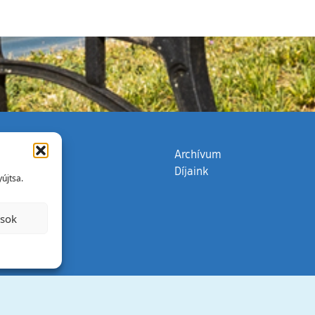
zata
(külső hivatkozás)
Archívum
Díjaink
újtsa.
ások
Minden jog 