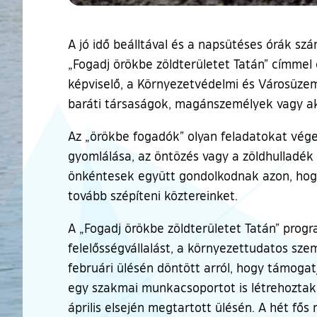
A jó idő beálltával és a napsütéses órák 
„Fogadj örökbe zöldterületet Tatán” címmel
képviselő, a Környezetvédelmi és Városüzemel
baráti társaságok, magánszemélyek vagy aká
Az „örökbe fogadók” olyan feladatokat vég
gyomlálása, az öntözés vagy a zöldhulladé
önkéntesek együtt gondolkodnak azon, hogy
tovább szépíteni köztereinket.
A „Fogadj örökbe zöldterületet Tatán” progr
felelősségvállalást, a környezettudatos sze
februári ülésén döntött arról, hogy támog
egy szakmai munkacsoportot is létrehoztak,
április elsején megtartott ülésén. A hét fő