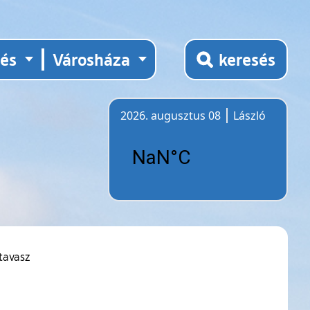
tés
Városháza
keresés
2026. augusztus 08
László
Időjárás
tavasz