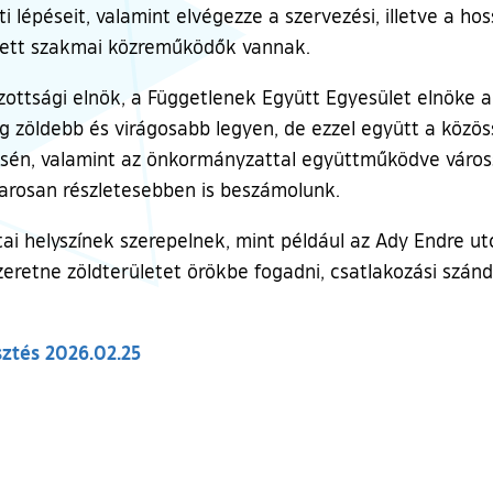
 lépéseit, valamint elvégezze a szervezési, illetve a ho
lett szakmai közreműködők vannak.
ottsági elnök, a Függetlenek Együtt Egyesület elnöke a
zöldebb és virágosabb legyen, de ezzel együtt a közössé
ésén, valamint az önkormányzattal együttműködve váross
arosan részletesebben is beszámolunk.
tai helyszínek szerepelnek, mint például az Ady Endre utc
eretne zöldterületet örökbe fogadni, csatlakozási szánd
sztés 2026.02.25