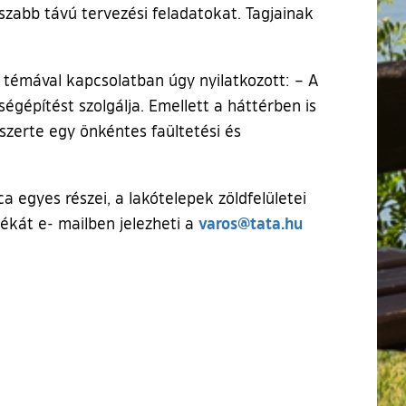
sszabb távú tervezési feladatokat. Tagjainak
 témával kapcsolatban úgy nyilatkozott: – A
gépítést szolgálja. Emellett a háttérben is
zerte egy önkéntes faültetési és
a egyes részei, a lakótelepek zöldfelületei
varos@tata.hu
ékát e- mailben jelezheti a