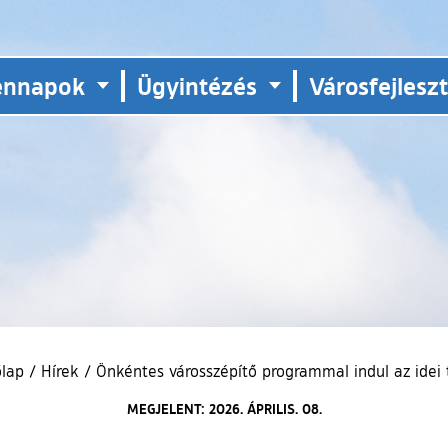
ennapok
Ügyintézés
Városfejlesz
őlap
/
Hírek
/
Önkéntes városszépítő programmal indul az idei 
MEGJELENT: 2026. ÁPRILIS. 08.