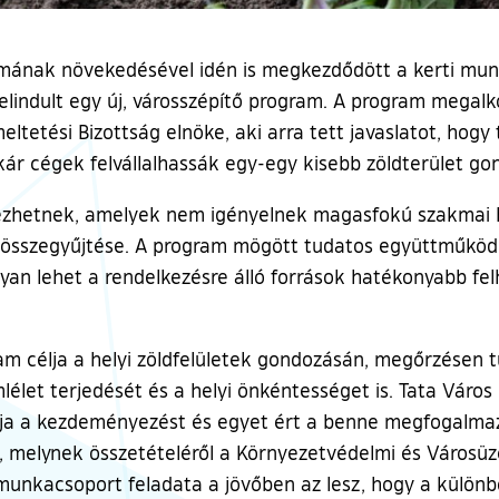
számának növekedésével idén is megkezdődött a kerti mu
 elindult egy új, városszépítő program. A program meg
tetési Bizottság elnöke, aki arra tett javaslatot, hogy 
r cégek felvállalhassák egy-egy kisebb zöldterület gon
ezhetnek, amelyek nem igényelnek magasfokú szakmai ho
k összegyűjtése. A program mögött tudatos együttműködé
an lehet a rendelkezésre álló források hatékonyabb fel
am célja a helyi zöldfelületek gondozásán, megőrzésen tú
mlélet terjedését és a helyi önkéntességet is. Tata Vár
atja a kezdeményezést és egyet ért a benne megfogalma
 melynek összetételéről a Környezetvédelmi és Városüzem
s munkacsoport feladata a jövőben az lesz, hogy a külön