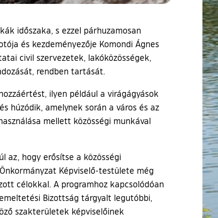
nkák időszaka, s ezzel párhuzamosan
alkotója és kezdeményezője Komondi Ágnes
tatai civil szervezetek, lakóközösségek,
dozását, rendben tartását.
zzáértést, ilyen például a virágágyások
s húzódik, amelynek során a város és az
használása mellett közösségi munkával
l az, hogy erősítse a közösségi
os Önkormányzat Képviselő-testülete még
zott célokkal. A programhoz kapcsolódóan
eltetési Bizottság tárgyalt legutóbbi,
böző szakterületek képviselőinek