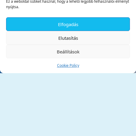
Ez a weboldal sütiket használ, hogy a lehető legjobb felhasználói élményt
nyújtsa.
Elfogadás
✕
Elutasítás
Beállítások
Cookie Policy
Tata Város Önkormányzata
2890 Tata, Kossuth tér 1.
Telefon:
+36 34 / 588 600
Fax:
+36 34 / 587 078
Email:
ph@tata.hu
(külső hivatkozás)
Archívum
Díjaink
Adatvédelmi nyilatkozat
Akadálymentesítési nyilatkozat