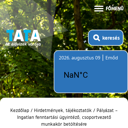
FŐMENÜ
keresés
2026. augusztus 09
Emőd
Időjárás
Kezdőlap
/
Hirdetmények, tájékoztatók
/
Pályázat –
Ingatlan fenntartási ügyintéző, csoportvezető
munkakör betöltésére