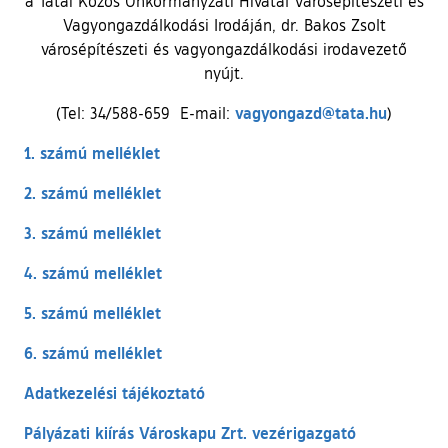
a Tatai Közös Önkormányzati Hivatal Városépítészeti és
Vagyongazdálkodási Irodáján, dr. Bakos Zsolt
városépítészeti és vagyongazdálkodási irodavezető
nyújt.
vagyongazd@tata.hu
(Tel: 34/588-659 E-mail:
)
1. számú melléklet
2. számú melléklet
3. számú melléklet
4. számú melléklet
5. számú melléklet
6. számú melléklet
Adatkezelési tájékoztató
Pályázati kiírás Városkapu Zrt. vezérigazgató