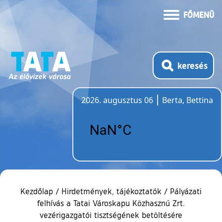
FŐMENÜ
keresés
2026. augusztus 06
Berta, Bettina
Időjárás
Kezdőlap
/
Hirdetmények, tájékoztatók
/
Pályázati
felhívás a Tatai Városkapu Közhasznú Zrt.
vezérigazgatói tisztségének betöltésére