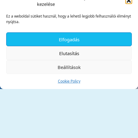
kezelése
Ez a weboldal sütiket használ, hogy a lehető legjobb felhasználói élményt
nyújtsa.
Elfogadás
✕
Elutasítás
Beállítások
Cookie Policy
Tata Város Önkormányzata
2890 Tata, Kossuth tér 1.
Telefon:
+36 34 / 588 600
Fax:
+36 34 / 587 078
Email:
ph@tata.hu
(külső hivatkozás)
Archívum
Díjaink