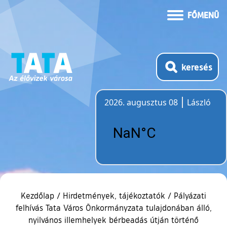
FŐMENÜ
keresés
2026. augusztus 08
László
Időjárás
Kezdőlap
/
Hirdetmények, tájékoztatók
/
Pályázati
felhívás Tata Város Önkormányzata tulajdonában álló,
nyilvános illemhelyek bérbeadás útján történő