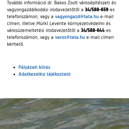
További információ dr. Bakos Zsolt városépítészeti és
34/588-659
vagyongazdálkodási irodavezetőtől a
-es
vagyongazd@tata.hu
telefonszámon, vagy a
e-mail
címen, illetve Mürkl Levente környezetvédelmi és
34/588-644
városüzemeltetési irodavezetőtől a
-es
varos@tata.hu
telefonszámon, vagy a
e-mail címen
kérhető.
Pályázati kiírás
Adatkezelési tájékoztató