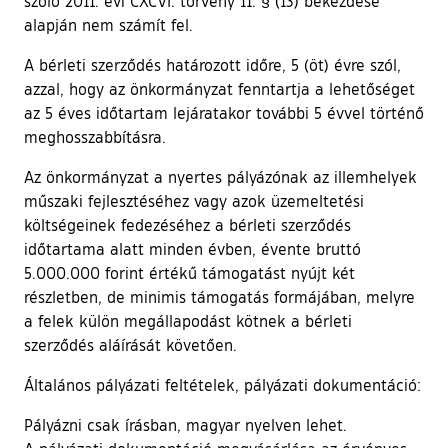
szóló 2011. évi CXCVI. törvény 11. § (13) bekezdése
alapján nem számít fel.
A bérleti szerződés határozott időre, 5 (öt) évre szól,
azzal, hogy az önkormányzat fenntartja a lehetőséget
az 5 éves időtartam lejáratakor további 5 évvel történő
meghosszabbításra.
Az önkormányzat a nyertes pályázónak az illemhelyek
műszaki fejlesztéséhez vagy azok üzemeltetési
költségeinek fedezéséhez a bérleti szerződés
időtartama alatt minden évben, évente bruttó
5.000.000 forint értékű támogatást nyújt két
részletben, de minimis támogatás formájában, melyre
a felek külön megállapodást kötnek a bérleti
szerződés aláírását követően.
Általános pályázati feltételek, pályázati dokumentáció:
Pályázni csak írásban, magyar nyelven lehet.