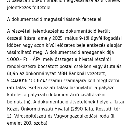
A pályázati dokumentáció megvásárlása az érvényes
jelentkezés feltétele.
A dokumentáció megvásárlásának feltételei:
A részvételi jelentkezéshez dokumentáció került
összeállításra, amely 2025. május 9-től ügyfélfogadási
időben vagy azon kívül előzetes bejelentkezés alapján
vásárolható meg. A dokumentáció anyagának díja
1.000.- Ft + ÁFA, mely összeget a hivatal részéről
rendelkezésre bocsátott postai csekken vagy átutalás
útján az önkormányzat MBH Banknál vezetett,
50440016-10016147 számú számlájára kell megfizetni
(átutalás esetén az átutalási bizonylatot a pályázó
köteles a pályázati dokumentáció kiváltásakor
bemutatni). A dokumentáció átvételének helye a Tatai
Közös Önkormányzati Hivatal (2890 Tata, Kossuth tér
1.), Városépítészeti és Vagyongazdálkodási Iroda (II.
emelet 203. szoba).