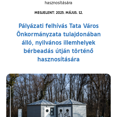
hasznosítására
MEGJELENT: 2025. MÁJUS. 12.
Pályázati felhívás Tata Város
Önkormányzata tulajdonában
álló, nyilvános illemhelyek
bérbeadás útján történő
hasznosítására