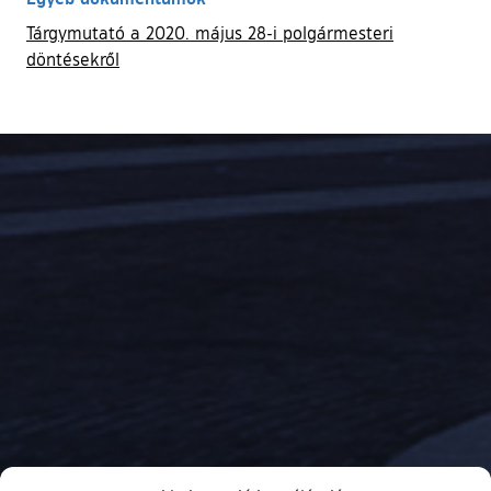
Tárgymutató a 2020. május 28-i polgármesteri
döntésekről