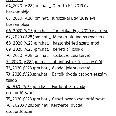
64_2020.(V.28.)pm.hat._ Öreg-tó Kft 2019.évi
beszámolója
65_2020.(V.28.)pm.hat._Turisztikai Egy. 2019.évi
beszámolója
66_2020.(V.28.)pm.hat._ Turisztikai Egy. 2020.évi terve
67_2020.(V.28.)pm.hat._ Jávorka isk. ing.hasznosítás
68_2020.(V.28.)pm.hat._ haszonbérleti szerz. mód
69_2020.(V.28.)pm.hat._ bérleti díj csökk
70_2020.(V.28.)pm.hat._ közbeszerzési tervről
71_2020.(V.28.)pm.hat._ int. infrastruk.fejlesztéséről
72_2020.(V.28.)pm.hat._ óvodai jelentkezésről
73_2020.(V.28.)pm.hat._ Bartók óvoda csoportlétszám
túllép
74_2020.(V.28.)pm.hat._ Fürdő utcai óvoda
csoportlétszám
75_2020.(V.28.)pm.hat._ Geszti óvoda csoportlétszám
76_2020.(V.28.)pm.hat._Kertvárosi óvoda
csoportlétszám