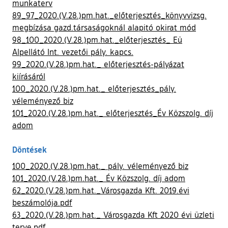
munkaterv
89_97_2020.(V.28.)pm.hat._előterjesztés_könyvvizsg.
megbízása gazd.társaságoknál alapitó okirat mód
98_100_2020.(V.28.)pm.hat._előterjesztés_ Eü
Alpellátó Int. vezetői pály. kapcs.
99_2020.(V.28.)pm.hat._ előterjesztés-pályázat
kiírásáról
100_2020.(V.28.)pm.hat._ előterjesztés_pály.
véleményező biz
101_2020.(V.28.)pm.hat._ előterjesztés_Év Közszolg. díj
adom
Döntések
100_2020.(V.28.)pm.hat._ pály. véleményező biz
101_2020.(V.28.)pm.hat._ Év Közszolg. díj adom
62_2020.(V.28.)pm.hat._Városgazda Kft. 2019.évi
beszámolója.pdf
63_2020.(V.28.)pm.hat._ Városgazda Kft 2020 évi üzleti
terve.pdf