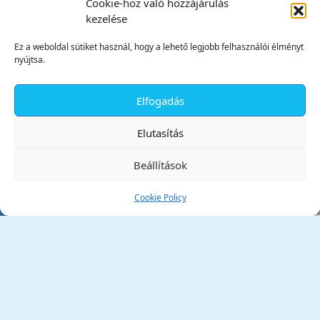
Cookie-hoz való hozzájárulás
kezelése
Ez a weboldal sütiket használ, hogy a lehető legjobb felhasználói élményt
nyújtsa.
Elfogadás
✕
Elutasítás
Beállítások
Cookie Policy
Tata Város Önkormányzata
2890 Tata, Kossuth tér 1.
Telefon:
+36 34 / 588 600
Fax:
+36 34 / 587 078
Email:
ph@tata.hu
(külső hivatkozás)
Archívum