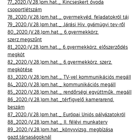
77_2020.(V.28.)pm.hat._ Kincseskert óvoda
csoportlétszám
78_2020.(V.28.)pm.hat._ gyermekvéd. feladatokról táj
79_2020.(V.28.)pm.hat._ Járási Hiv. gyámügyi tev-ről
80_2020.(V.28.)pm.hat._ 6.gyermekkörz.
szerz.megszűnt
81_2020.(V.28.)pm.hat._ 6.gyermekkörz. előszerződés
megköt
82_2020.(V.28.)pm.hat._ 6.gyermekkörz. szerz.
megkötése
83_2020.(V.28.)pm.hat._ TV-vel kommunikációs megáll
84_2020.(V.28.)pm.hat._ kommunikációs megáll
85_2020.(V.28.)pm.hat._ rendőrségi együttműk. megáll
86_2020.(V.28.)pm.hat._térfigyelő kamerarend.
beszám
87_2020.(V.28.)pm.hat._ Európai Uniós pályázatokról
88_2020.(V.28.)pm.hat._ II. félévi munkaterv
89_2020.(V.28.)pm.hat._könyvvizsg. megbízása
gazd.társaságoknál