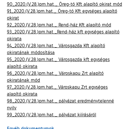
90_2020.(V.28.)pm.hat._ Öreg-tó Kft alapító okirat mód
91_2020.(V.28.)pm.hat._ Öreg-tó Kft egységes alapító
okirat
92_2020.(V.28.)pm.hat._ Rend-ház Kft alapító mód
93_2020.(V.28.)pm.hat._Rend-ház kft egységes alapító
okirata
94_2020.(V.28.)pm.hat._ Városgazda Kft alapító
okiratának módosítása
95_2020.(V.28.)pm.hat._ Városgazda kft egységes
alapító okirata
96_2020.(V.28.)pm.hat._ Városkapu Zrt alapító
okiratának mód
97_2020.(V.28.)pm.hat._ Városkapu Zrt egységes
alapító okirata
98_2020.(V.28.)pm.hat._ pályázat eredménytelenné
nyilv
99_2020.(V.28.)pm.hat._ pályázat kiírásáról
Egyéb dokumentumok