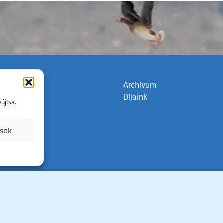
zata
(külső hivatkozás)
Archívum
Díjaink
újtsa.
ások
Minden jog 