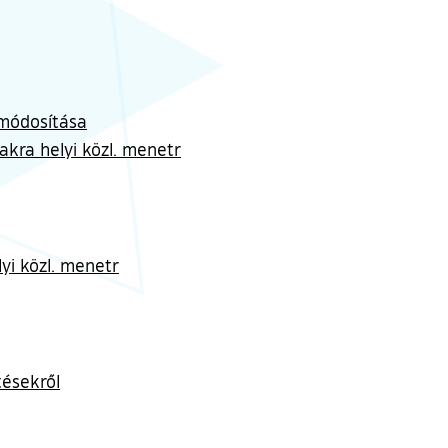
Z módosítása
zakra helyi közl. menetr
lyi közl. menetr
tésekről