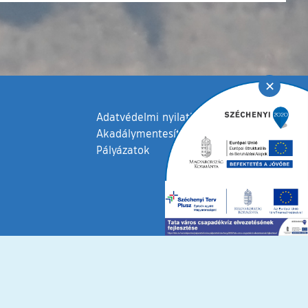
✕
Adatvédelmi nyilatkozat
Akadálymentesítési nyilatkozat
Pályázatok
fenntartva © 2006 – 2026 Tata Város