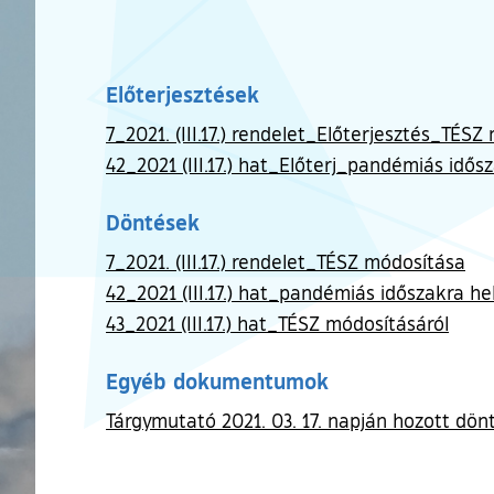
Előterjesztések
7_2021. (III.17.) rendelet_Előterjesztés_TÉS
42_2021 (III.17.) hat_Előterj_pandémiás idős
Döntések
7_2021. (III.17.) rendelet_TÉSZ módosítása
42_2021 (III.17.) hat_pandémiás időszakra he
43_2021 (III.17.) hat_TÉSZ módosításáról
Egyéb dokumentumok
Tárgymutató 2021. 03. 17. napján hozott dön