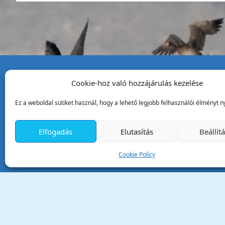
Cookie-hoz való hozzájárulás kezelése
Tata Város Önkormány
Ez a weboldal sütiket használ, hogy a lehető legjobb felhasználói élményt ny
2890 Tata, Kossuth tér 1.
Telefon:
+36 34 / 588 600
Elfogadás
Elutasítás
Beállít
Fax:
+36 34 / 587 078
Email:
ph@tata.hu
Cookie Policy
(külső hivatkozás)