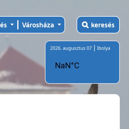
tés
Városháza
keresés
2026. augusztus 07
Ibolya
Időjárás