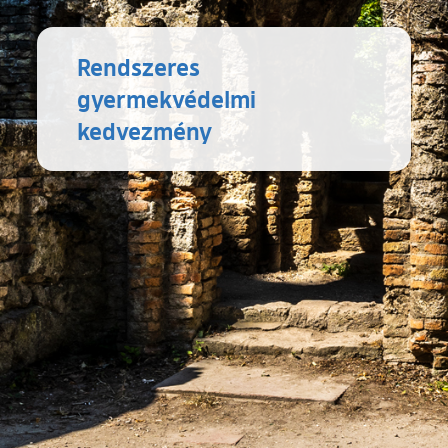
Rendszeres
gyermekvédelmi
kedvezmény