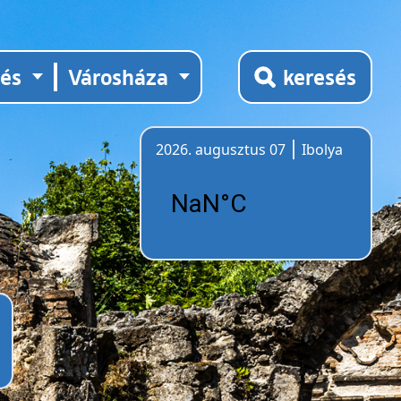
tés
Városháza
keresés
2026. augusztus 07
Ibolya
Időjárás
k