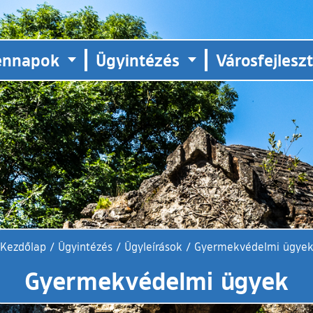
ennapok
Ügyintézés
Városfejlesz
Kezdőlap
/
Ügyintézés
/
Ügyleírások
/
Gyermekvédelmi ügye
Gyermekvédelmi ügyek