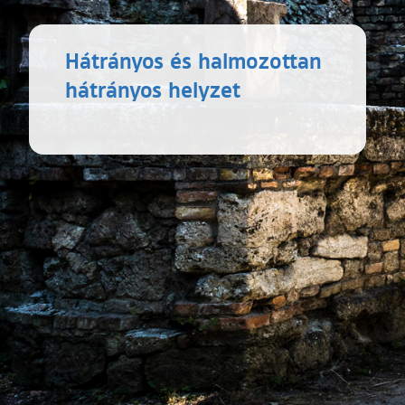
Hátrányos és halmozottan
hátrányos helyzet