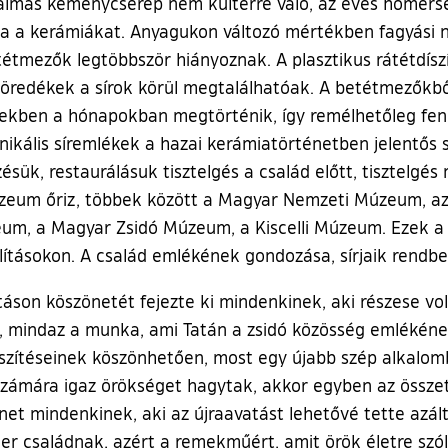
lkalmas keménycserép nem kültérre való, az éves hőmérsé
álta a kerámiákat. Anyagukon változó mértékben fagyás
betétmezők legtöbbször hiányoznak. A plasztikus rátétdísz
öredékek a sírok körül megtalálhatóak. A betétmezőkb
 ezekben a hónapokban megtörténik, így remélhetőleg fe
nikális síremlékek a hazai kerámiatörténetben jelentős s
zésük, restaurálásuk tisztelgés a család előtt, tisztelgé
zeum őriz, többek között a Magyar Nemzeti Múzeum, a
m, a Magyar Zsidó Múzeum, a Kiscelli Múzeum. Ezek a 
ításokon. A család emlékének gondozása, sírjaik rendbet
táson köszönetét fejezte ki mindenkinek, aki részese vo
 mindaz a munka, ami Tatán a zsidó közösség emlékének
feszítéseinek köszönhetően, most egy újabb szép alkal
zámára igaz örökséget hagytak, akkor egyben az összet
önet mindenkinek, aki az újraavatást lehetővé tette azál
her családnak, azért a remekműért, amit örök életre szó