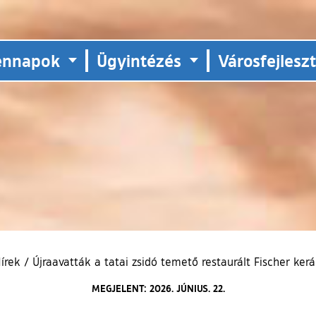
ennapok
Ügyintézés
Városfejlesz
írek
/
Újraavatták a tatai zsidó temető restaurált Fischer kerá
MEGJELENT: 2026. JÚNIUS. 22.