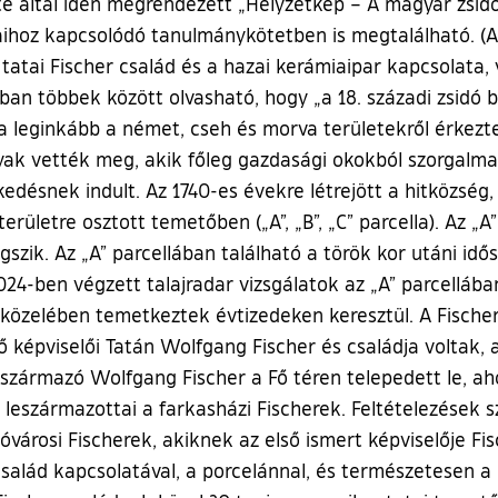
e által idén megrendezett „Helyzetkép – A magyar zsidó
aihoz kapcsolódó tanulmánykötetben is megtalálható. (A
atai Fischer család és a hazai kerámiaipar kapcsolata, 
ban többek között olvasható, hogy „a 18. századi zsidó
a leginkább a német, cseh és morva területekről érkezte
zyak vették meg, akik főleg gazdasági okokból szorgalmaz
edésnek indult. Az 1740-es évekre létrejött a hitközség,
ületre osztott temetőben („A”, „B”, „C” parcella). Az „A”
szik. Az „A” parcellában található a török kor utáni idő
024-ben végzett talajradar vizsgálatok az „A” parcellába
közelében temetkeztek évtizedeken keresztül. A Fischer 
ő képviselői Tatán Wolfgang Fischer és családja voltak,
származó Wolfgang Fischer a Fő téren telepedett le, ahol
eszármazottai a farkasházi Fischerek. Feltételezések s
óvárosi Fischerek, akiknek az első ismert képviselője Fi
család kapcsolatával, a porcelánnal, és természetesen a