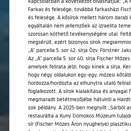
kapcsolatban a következőt olvashatjuk: „A F
Farkas és felesége, továbbá farkasházi Fisc
és felesége. A kősírok mellett három darab k
egyáltalán nem jellemzőek az izraelita tem
szorosan köthető tevékenységére utal. Felté
megsérült, ezért bizonyos sírok megsemmisült
„A” parcella 5. sor 42. sírja Özv. Förstner 
Az „A” parcella 5. sor 40. sírja Fischer Mó
amelyek felirata jelzi, hogy kinek a sírja. K
hogy négy oldalukon egy-egy, mózesi kőtábl
hordozza/hordozta az elhunytra utaló felir
foglalkozott. A sírok kialakítása és anyagai
megmaradt betétmezőjébe hátulról a Hardtm
sok példány. A 2025-ben megnyílt „Sárból a
restaurálta a Kuny Domokos Múzeum tulajdo
sír (Fischer Mózes Áron nyughelye) plasztiku