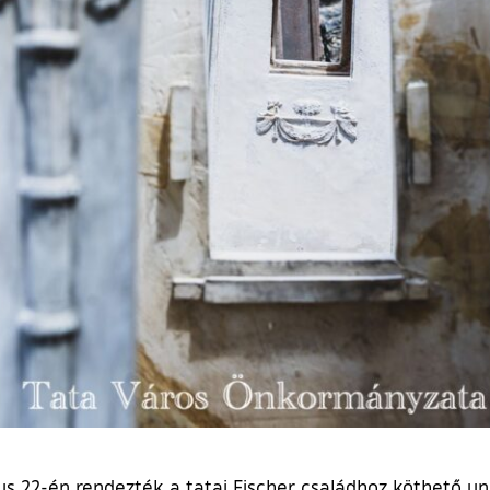
s 22-én rendezték a tatai Fischer családhoz köthető uni