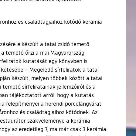
 Áronhoz és családtagjaihoz kötődő kerámia
sére elkészült a tatai zsidó temető
gy a temető őrzi a mai Magyarország
 sírfeliratok kutatását egy könyvben is
ötésébe – Megéledő sírfeliratok a tatai
ján készült, melyen többek között a tatai
 temető sírfeliratainak jellemzőiről és a
bban tájékoztatott arról, hogy a kutatás
mia felépítményei a herendi porcelángyárat
Áronhoz és családtagjaihoz kötődnek. Az
t restaurátor szakvéleménye a kerámia
hogy az eredetileg 7, ma már csak 3 kerámia