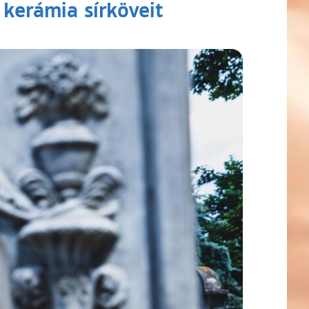
 kerámia sírköveit