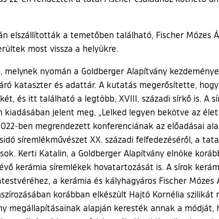
án elszállították a temetőben található, Fischer Mózes
rültek most vissza a helyükre.
s, melynek nyomán a Goldberger Alapítvány kezdeményezé
eltáró kataszter és adattár. A kutatás megerősítette, ho
két, és itt található a legtöbb, XVIII. századi sírkő is. A
iadásában jelent meg, „Lelked legyen bekötve az élet k
022-ben megrendezett konferenciának az előadásai alap
zsidó síremlékművészet XX. századi felfedezéséről, a tatai
ások. Kerti Katalin, a Goldberger Alapítvány elnöke korá
 lévő kerámia síremlékek hovatartozását is. A sírok kerá
atestvéréhez, a kerámia és kályhagyáros Fischer Mózes 
nszírozásában korábban elkészült Hajtó Kornélia sziliká
ény megállapításainak alapján keresték annak a módját, 