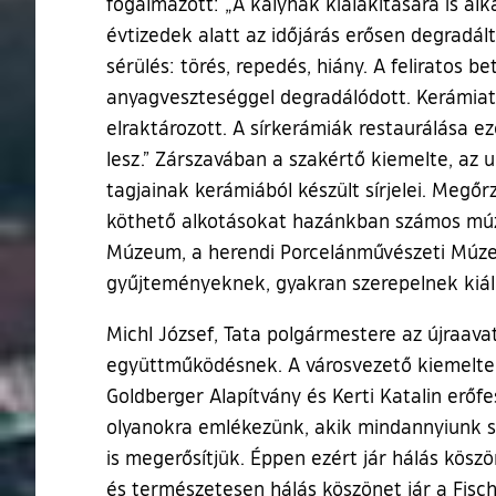
fogalmazott: „A kályhák kialakítására is a
évtizedek alatt az időjárás erősen degrad
sérülés: törés, repedés, hiány. A feliratos 
anyagveszteséggel degradálódott. Kerámiat
elraktározott. A sírkerámiák restaurálása
lesz.” Zárszavában a szakértő kiemelte, az u
tagjainak kerámiából készült sírjelei. Megőr
köthető alkotásokat hazánkban számos mú
Múzeum, a herendi Porcelánművészeti Múzeu
gyűjteményeknek, gyakran szerepelnek kiáll
Michl József, Tata polgármestere az újraava
együttműködésnek. A városvezető kiemelte,
Goldberger Alapítvány és Kerti Katalin erő
olyanokra emlékezünk, akik mindannyiunk s
is megerősítjük. Éppen ezért jár hálás kösz
és természetesen hálás köszönet jár a Fisc