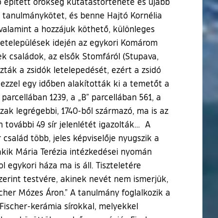
 épített örökség kutatástörténete és újabb
 tanulmánykötet, és benne Hajtó Kornélia
valamint a hozzájuk köthető, különleges
 betelepülések idején az egykori Komárom
k családok, az elsők Stomfáról (Stupava,
ták a zsidók letelepedését, ezért a zsidó
 ezzel egy időben alakították ki a temetőt a
 parcellában 1239, a „B” parcellában 561, a
szak legrégebbi, 1740-ből származó, ma is az
n további 49 sír jelenlétét igazolták… A
család több, jeles képviselője nyugszik a
 akik Mária Terézia intézkedései nyomán
 egykori háza ma is áll. Tiszteletére
zerint testvére, akinek nevét nem ismerjük,
scher Mózes Áron.” A tanulmány foglalkozik a
 Fischer-kerámia sírokkal, melyekkel