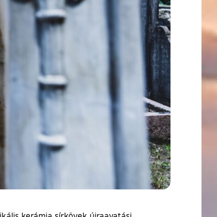
kális kerámia sírkövek újraavatási