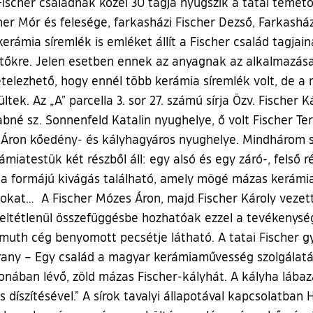
ischer családnak közel 30 tagja nyugszik a tatai temető
her Mór és felesége, farkasházi Fischer Dezső, Farkashá
erámia síremlék is emléket állít a Fischer család tagjai
etőkre. Jelen esetben ennek az anyagnak az alkalmazása
telezhető, hogy ennél több kerámia síremlék volt, de a
ek. Az „A” parcella 3. sor 27. számú sírja Özv. Fischer K
Jakabné sz. Sonnenfeld Katalin nyughelye, ő volt Fischer 
zes Áron kőedény- és kályhagyáros nyughelye. Mindhárom 
erámiatestük két részből áll: egy alsó és egy záró-, fels
a formájú kivágás található, amely mögé mázas kerámia
atokat… A Fischer Mózes Áron, majd Fischer Károly veze
 feltétlenül összefüggésbe hozhatóak ezzel a tevékenységü
uth cég benyomott pecsétje látható. A tatai Fischer g
rany – Egy család a magyar kerámiaművesség szolgálatáb
nában lévő, zöld mázas Fischer-kályhát. A kályha lába
s díszítésével.” A sírok tavalyi állapotával kapcsolatba