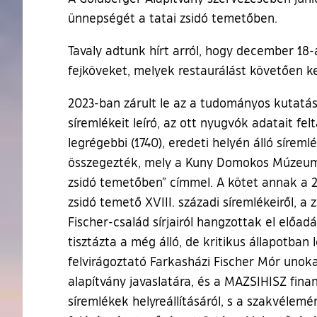
ünnepségét a tatai zsidó temetőben.
Tavaly adtunk hírt arról, hogy december 18-
fejköveket, melyek restaurálást követően ke
2023-ban zárult le az a tudományos kutatá
síremlékeit leíró, az ott nyugvók adatait f
legrégebbi (1740), eredeti helyén álló síremlé
összegezték, mely a Kuny Domokos Múzeum k
zsidó temetőben” címmel. A kötet annak a 2
zsidó temető XVIII. századi síremlékeiről, a 
Fischer-család sírjairól hangzottak el előad
tisztázta a még álló, de kritikus állapotban
felvirágoztató Farkasházi Fischer Mór unok
alapítvány javaslatára, és a MAZSIHISZ fina
síremlékek helyreállításáról, s a szakvélem