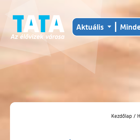
Aktuális
Mind
Kezdőlap
/
H