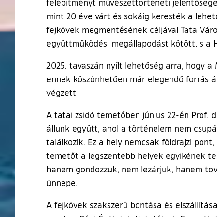
felépítményt művészettörténeti jelentőségé
mint 20 éve várt és sokáig keresték a lehe
fejkövek megmentésének céljával Tata Váro
együttműködési megállapodást kötött, s a H
2025. tavaszán nyílt lehetőség arra, hogy a
ennek köszönhetően már elegendő forrás áll
végzett.
A tatai zsidó temetőben június 22-én Prof. 
állunk együtt, ahol a történelem nem csupán
találkozik. Ez a hely nemcsak földrajzi po
temetőt a legszentebb helyek egyikének teki
hanem gondozzuk, nem lezárjuk, hanem továb
ünnepe.
A fejkövek szakszerű bontása és elszállítá