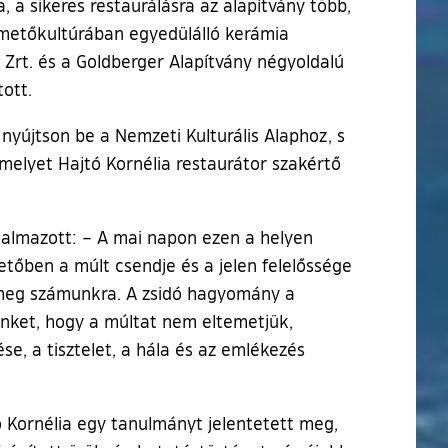
a sikeres restaurálásra az alapítvány több,
emetőkultúrában egyedülálló kerámia
rt. és a Goldberger Alapítvány négyoldalú
ott.
nyújtson be a Nemzeti Kulturális Alaphoz, s
melyet Hajtó Kornélia restaurátor szakértő
ogalmazott: – A mai napon ezen a helyen
etőben a múlt csendje és a jelen felelőssége
k meg számunkra. A zsidó hagyomány a
nünket, hogy a múltat nem eltemetjük,
, a tisztelet, a hála és az emlékezés
 Kornélia egy tanulmányt jelentetett meg,