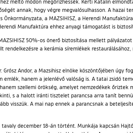
hez méltó módon megőrizhessék. Kerti Katalin elmondta, 
tőségét annak, hogy végre megvalósulhasson. A hazai t
s Önkormányzata, a MAZSIHISZ, a Herendi Manufaktúra Z
erendi Manufaktúra ehhez anyagi támogatást is biztosít
 MAZSIHISZ 50%-os önerő biztosítása mellett pályázatot 
t rendelkezésre a kerámia síremlékek restaurálásához, 
dr. Grósz Andor, a Mazsihisz elnöke köszöntőjében úgy f
 emlék, hanem a jelenlévő valóság is. A tatai zsidó tem
nt, hanem szellemi örökség, amelyet nemzedékek őrizte
nti, s a halott iránti tisztelet parancsa arra tanít ben
b visszük. A mai nap ennek a parancsnak a beteljesítése
sa tavaly december 18-án történt. Munkája kapcsán Hajtó