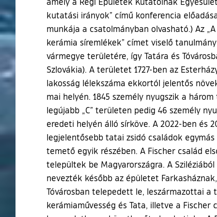
amely a Régi Épületek Kutatóinak Egyesület
kutatási irányok” című konferencia előadás
munkája a csatolmányban olvasható.) Az „A t
kerámia síremlékek” címet viselő tanulmány
vármegye területére, így Tatára és Tóvárosb
Szlovákia). A területet 1727-ben az Esterhá
lakosság lélekszáma ekkortól jelentős növek
mai helyén. 1845 személy nyugszik a három ter
legújabb „C” területen pedig 46 személy nyug
eredeti helyén álló sírköve. A 2022-ben és 2
legjelentősebb tatai zsidó családok egymás 
temető egyik részében. A Fischer család els
települtek be Magyarországra. A Sziléziából 
nevezték később az épületet Farkasháznak, l
Tóvárosban telepedett le, leszármazottai a t
kerámiaművesség és Tata, illetve a Fischer 