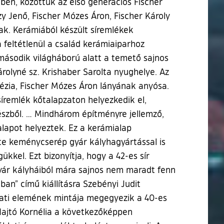
ben, közöttük az első generációs Fischer
zy Jenő, Fischer Mózes Áron, Fischer Károly
nak. Kerámiából készült síremlékek
 feltétlenül a család kerámiaiparhoz
 második világháború alatt a temető sajnos
árolyné sz. Krishaber Sarolta nyughelye. Az
Terézia, Fischer Mózes Áron lányának anyósa.
síremlék kőtalapzaton helyezkedik el,
ő részből. … Mindhárom építményre jellemző,
lapot helyeztek. Ez a kerámialap
tte keménycserép gyár kályhagyártással is
kkel. Ezt bizonyítja, hogy a 42-es sír
yár kályháiból mára sajnos nem maradt fenn
an” című kiállításra Szebényi Judit
zati elemének mintája megegyezik a 40-es
n Hajtó Kornélia a következőképpen