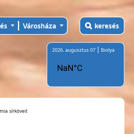
tés
Városháza
keresés
2026. augusztus 07
Ibolya
Időjárás
mia sírköveit