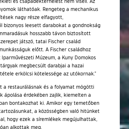
kleti és csapadékterhelést nem viseli. Az
i nyomok láthatóak. Rengeteg a mechanikus
ítések nagy része elfagyott,
ől bizonyos leesett darabokat a gondnokság
nnmaradásuk hosszabb távon biztosított
zerepet játszó, tatai Fischer család
s munkásságuk előtt. A Fischer családhoz
z Iparművészeti Múzeum, a Kuny Domokos
tárgyak megbecsült darabjai a hazai
étele erkölcsi kötelessége az utókornak.”
lt a restaurálásnak és a folyamat mögötti
 ápolása érdekében zajlik, kiemelten a
omban bontakozhat ki. Amikor egy temetőben
artozásunkat, a közösségben való hitünket
tal, hogy ezek a síremlékek megújulhattak,
lóan alkottak meg.