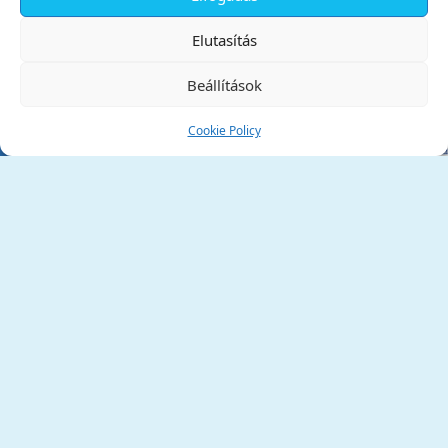
✕
Elutasítás
Beállítások
Cookie Policy
Tata Város Önkormányzata
2890 Tata, Kossuth tér 1.
Telefon:
+36 34 / 588 600
Fax:
+36 34 / 587 078
Email:
ph@tata.hu
(külső hivatkozás)
Archívum
Díjaink
Adatvédelmi nyilatkozat
Akadálymentesítési nyilatkozat
Pályázatok