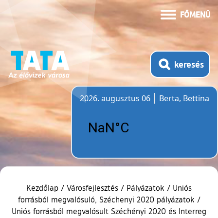
FŐMENÜ
keresés
2026. augusztus 06
Berta, Bettina
Időjárás
Kezdőlap
/
Városfejlesztés
/
Pályázatok
/
Uniós
forrásból megvalósuló, Széchenyi 2020 pályázatok
/
Uniós forrásból megvalósult Széchényi 2020 és Interreg