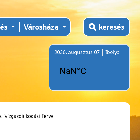
tés
Városháza
keresés
2026. augusztus 07
Ibolya
Időjárás
ési Vízgazdálkodási Terve