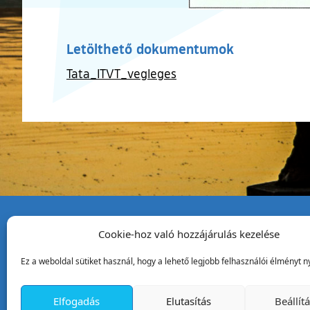
Letölthető dokumentumok
Tata_ITVT_vegleges
Cookie-hoz való hozzájárulás kezelése
Tata Város Önkormány
Ez a weboldal sütiket használ, hogy a lehető legjobb felhasználói élményt ny
2890 Tata, Kossuth tér 1.
Telefon:
+36 34 / 588 600
Elfogadás
Elutasítás
Beállít
Fax:
+36 34 / 587 078