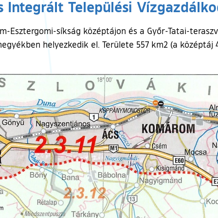
s Integrált Települési Vízgazdálko
m-Esztergomi-síkság középtájon és a Győr-Tatai-teraszvid
ékben helyezkedik el. Területe 557 km2 (a középtáj 42