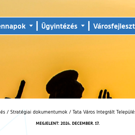
ennapok
Ügyintézés
Városfejlesz
tés
/
Stratégiai dokumentumok
/
Tata Város Integrált Települ
MEGJELENT: 2024. DECEMBER. 17.