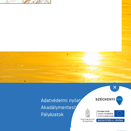
✕
Adatvédelmi nyilatkozat
Akadálymentesítési nyilatkozat
Pályázatok