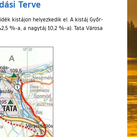
dási Terve
ék kistájon helyezkedik el. A kistáj Győr-
,5 %-a, a nagytáj 10,2 %-a). Tata Városa