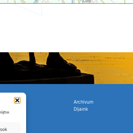
zata
(külső hivatkozás)
Archívum
Díjaink
újtsa.
ások