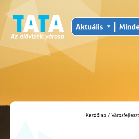
Aktuális
Mind
Kezdőlap
/
Városfejlesz