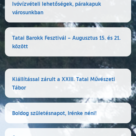
Ivóvízvételi lehetőségek, párakapuk
városunkban
Tatai Barokk Fesztivál – Augusztus 15. és 21.
között
Kiállítással zárult a XXIII. Tatai Művészeti
Tábor
Boldog születésnapot, Irénke néni!