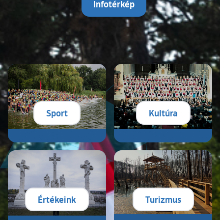
Infotérkép
Sport
Kultúra
(külső hivatkozá
Értékeink
Turizmus