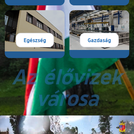
Egészség
Gazdaság
Az élővizek
városa