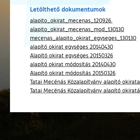
Letölthető dokumentumok
alapito_okirat_mecenas_120926.
alapito_okirat_mecenas_mod_130130
mecenas_alapito_okirat_egyseges_130130
alapító okirat egységes 20140430
Alapító okirat egységes 20150326
alapító okirat módosítás 20140430
Alapító okirat módosítás 20150326
Tatai Mecénás Közalapítvány alapító okirat
Tatai Mecénás Közalapítvány alapító okira