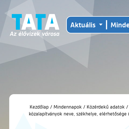
Aktuális
Mind
Kezdőlap
/
Mindennapok
/
Közérdekű adatok
/
közalapítványok neve, székhelye, elérhetősége (p