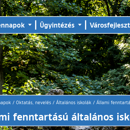
ennapok
Ügyintézés
Városfejlesz
napok
/
Oktatás, nevelés
/
Általános iskolák
/
Állami fenntartá
mi fenntartású általános is