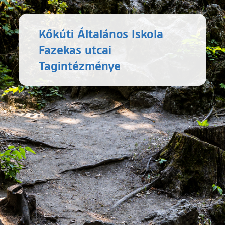
Kőkúti Általános Iskola
Fazekas utcai
Tagintézménye