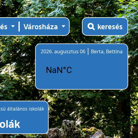
tés
Városháza
keresés
2026. augusztus 06
Berta, Bettina
Időjárás
sú általános iskolák
kolák