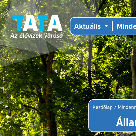
Aktuális
Mind
Kezdőlap
/
Minden
Álla