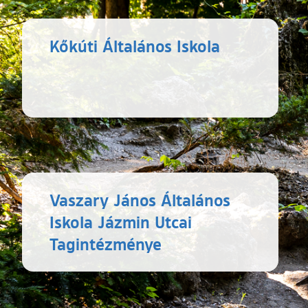
Kőkúti Általános Iskola
Vaszary János Általános
Iskola Jázmin Utcai
Tagintézménye