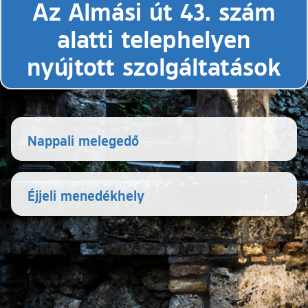
Az Almási út 43. szám
alatti telephelyen
nyújtott szolgáltatások
Nappali melegedő
Éjjeli menedékhely