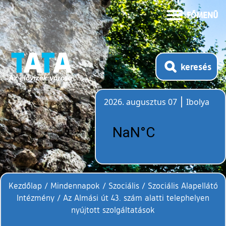
FŐMENÜ
keresés
2026. augusztus 07
Ibolya
Időjárás
Kezdőlap
/
Mindennapok
/
Szociális
/
Szociális Alapellátó
Intézmény
/
Az Almási út 43. szám alatti telephelyen
nyújtott szolgáltatások