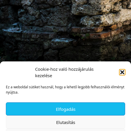
Cookie-hoz való hozzájárulás
kezelése
Ez a weboldal sütiket használ, hogy a lehető legjobb felhasználói élményt
nyújtsa.
Elfogadás
✕
Elutasítás