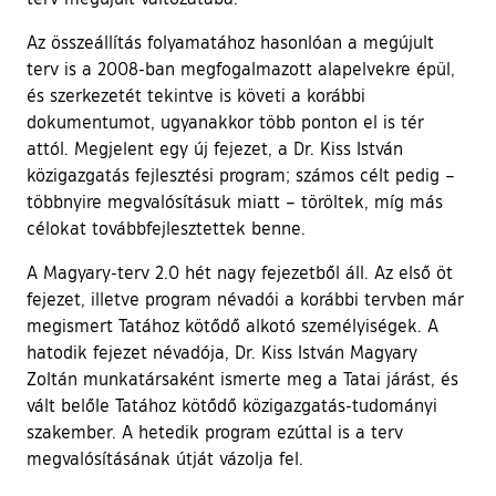
Az összeállítás folyamatához hasonlóan a megújult
terv is a 2008-ban megfogalmazott alapelvekre épül,
és szerkezetét tekintve is követi a korábbi
dokumentumot, ugyanakkor több ponton el is tér
attól. Megjelent egy új fejezet, a Dr. Kiss István
közigazgatás fejlesztési program; számos célt pedig –
többnyire megvalósításuk miatt – töröltek, míg más
célokat továbbfejlesztettek benne.
A Magyary-terv 2.0 hét nagy fejezetből áll. Az első öt
fejezet, illetve program névadói a korábbi tervben már
megismert Tatához kötődő alkotó személyiségek. A
hatodik fejezet névadója, Dr. Kiss István Magyary
Zoltán munkatársaként ismerte meg a Tatai járást, és
vált belőle Tatához kötődő közigazgatás-tudományi
szakember. A hetedik program ezúttal is a terv
megvalósításának útját vázolja fel.