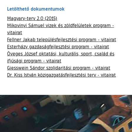
Letölthető dokumentumok
Magyary-terv 2.0 (2015)
Mikovinyi Sámuel vizek és zöldfelületek program -
vitairat
Fellner Jakab településfejlesztési program - vitairat
Esterházy gazdaságfejlesztési program - vitairat
Öveges József oktatási, kulturális, sport, család és
ifjúsági program - vitairat
Giesswein Sándor szolidaritási program - vitairat
Dr. Kiss István közigazgatásfejlesztési terv - vitairat