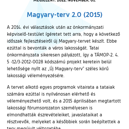
Magyary-terv 2.0 (2015)
A 2014. évi választások után az önkormányzati
képviselő-testület ígéretet tett arra, hogy a következő
időszak fejlesztéseiről új Magyary-tervet készít. Ebbe
ezúttal is bevonták a város lakosságát. Tatai
önkormányzata sikeresen pályázott, így a TÁMOP-2. 4.
5 -12/3-2012-0028 kódszámú projekt keretein belül
lehetősége nyílt az „Új Magyary-terv” széles körű
lakossági véleményezésére.
A tervet alkotó egyes programok vitairata a tataiak
számára ezúttal is nyilvánosan elérhető és
véleményezhető volt, és a 2015 áprilisában megtartott
lakossági fórumsorozaton személyesen is
elmondhatták észrevételeiket, javaslataikat a
résztvevők, melyeket a későbbiek során beépítettek a
terv megújult változatába.