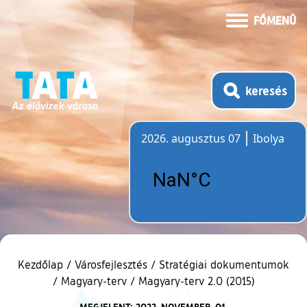
FŐMENÜ
keresés
2026. augusztus 07
Ibolya
Időjárás
Kezdőlap
/
Városfejlesztés
/
Stratégiai dokumentumok
/
Magyary-terv
/
Magyary-terv 2.0 (2015)
MEGJELENT: 2022. NOVEMBER. 01.