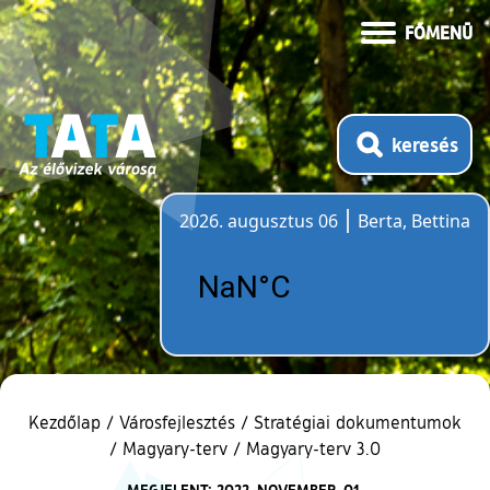
FŐMENÜ
keresés
2026. augusztus 06
Berta, Bettina
Időjárás
Kezdőlap
/
Városfejlesztés
/
Stratégiai dokumentumok
/
Magyary-terv
/
Magyary-terv 3.0
MEGJELENT: 2022. NOVEMBER. 01.