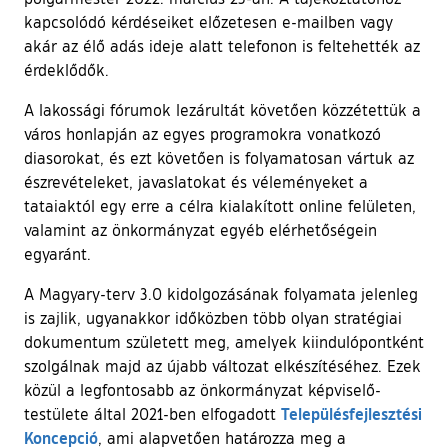
kapcsolódó kérdéseiket előzetesen e-mailben vagy
akár az élő adás ideje alatt telefonon is feltehették az
érdeklődők.
A lakossági fórumok lezárultát követően közzétettük a
város honlapján az egyes programokra vonatkozó
diasorokat, és ezt követően is folyamatosan vártuk az
észrevételeket, javaslatokat és véleményeket a
tataiaktól egy erre a célra kialakított online felületen,
valamint az önkormányzat egyéb elérhetőségein
egyaránt.
A Magyary-terv 3.0 kidolgozásának folyamata jelenleg
is zajlik, ugyanakkor időközben több olyan stratégiai
dokumentum született meg, amelyek kiindulópontként
szolgálnak majd az újabb változat elkészítéséhez. Ezek
közül a legfontosabb az önkormányzat képviselő-
Településfejlesztési
testülete által 2021-ben elfogadott
Koncepció
, ami alapvetően határozza meg a