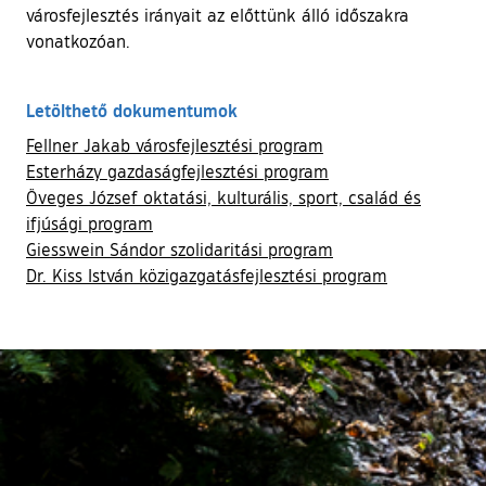
városfejlesztés irányait az előttünk álló időszakra
vonatkozóan.
Letölthető dokumentumok
Fellner Jakab városfejlesztési program
Esterházy gazdaságfejlesztési program
Öveges József oktatási, kulturális, sport, család és
ifjúsági program
Giesswein Sándor szolidaritási program
Dr. Kiss István közigazgatásfejlesztési program