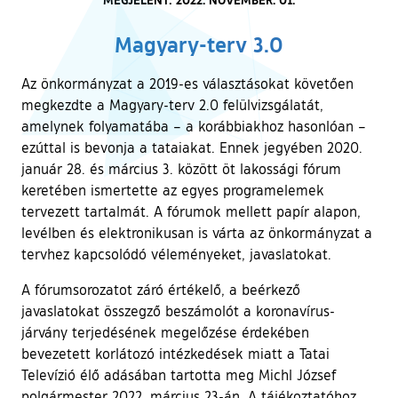
Magyary-terv 3.0
Az önkormányzat a 2019-es választásokat követően
megkezdte a Magyary-terv 2.0 felülvizsgálatát,
amelynek folyamatába – a korábbiakhoz hasonlóan –
ezúttal is bevonja a tataiakat. Ennek jegyében 2020.
január 28. és március 3. között öt lakossági fórum
keretében ismertette az egyes programelemek
tervezett tartalmát. A fórumok mellett papír alapon,
levélben és elektronikusan is várta az önkormányzat a
tervhez kapcsolódó véleményeket, javaslatokat.
A fórumsorozatot záró értékelő, a beérkező
javaslatokat összegző beszámolót a koronavírus-
járvány terjedésének megelőzése érdekében
bevezetett korlátozó intézkedések miatt a Tatai
Televízió élő adásában tartotta meg Michl József
polgármester 2022. március 23-án. A tájékoztatóhoz