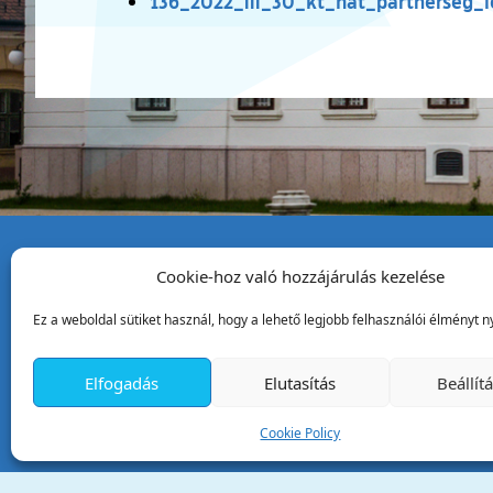
136_2022_iii_30_kt_hat_partnerseg_
Cookie-hoz való hozzájárulás kezelése
Tata Város Önkormány
Ez a weboldal sütiket használ, hogy a lehető legjobb felhasználói élményt ny
2890 Tata, Kossuth tér 1.
Telefon:
+36 34 / 588 600
Elfogadás
Elutasítás
Beállít
Fax:
+36 34 / 587 078
Email:
ph@tata.hu
Cookie Policy