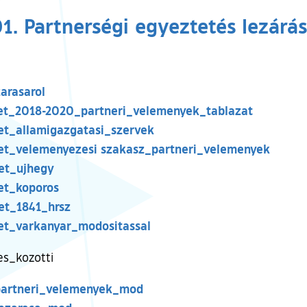
1. Partnerségi egyeztetés lezárá
arasarol
let_2018-2020_partneri_velemenyek_tablazat
et_allamigazgatasi_szervek
let_velemenyezesi szakasz_partneri_velemenyek
let_ujhegy
et_koporos
et_1841_hrsz
let_varkanyar_modositassal
s_kozotti
partneri_velemenyek_mod