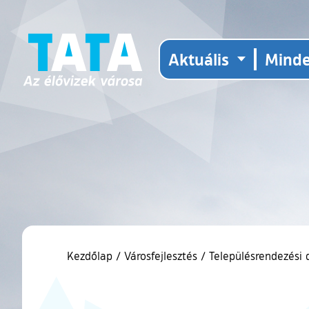
Aktuális
Mind
Kezdőlap
/
Városfejlesztés
/
Településrendezés