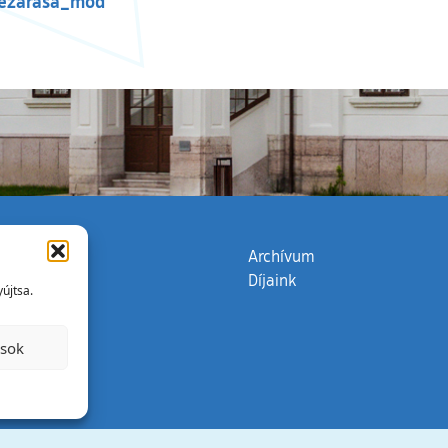
lezarasa_mod
zata
(külső hivatkozás)
Archívum
Díjaink
újtsa.
ások