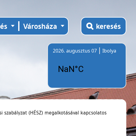
tés
Városháza
keresés
2026. augusztus 07
Ibolya
Időjárás
ési szabályzat (HÉSZ) megalkotásával kapcsolatos