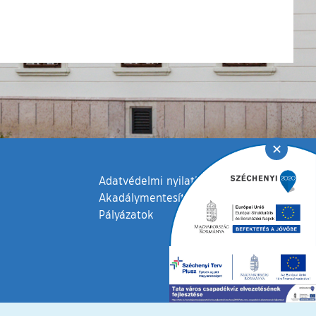
✕
Adatvédelmi nyilatkozat
Akadálymentesítési nyilatkozat
Pályázatok