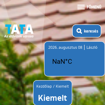
FŐMENÜ
keresés
2026. augusztus 08
László
Időjárás
Kezdőlap
/
Kiemelt
Kiemelt