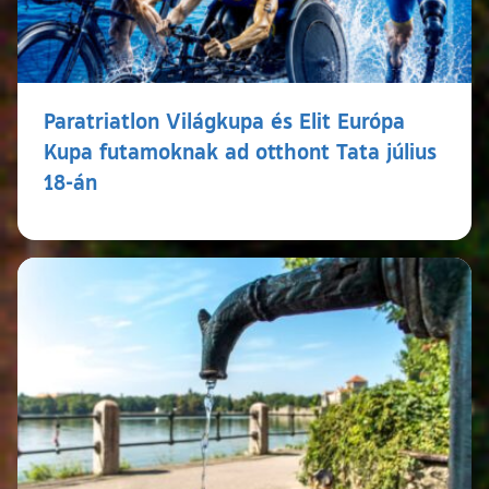
Paratriatlon Világkupa és Elit Európa
Kupa futamoknak ad otthont Tata július
18-án